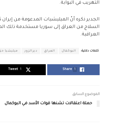
التهريب في البوابة.
الجدير ذكره أنّ الميليشيات المدعومة من إيران 
السلاح من العراق إلى سوريا مستخدمة ذلك المعب
العراقية.
كلمات دلالية:
البوكمال
العراق
ديرالزور
ميليشيا حزب
Tweet
1
Share
1
الموضوع السابق
حملة اعتقالات تشنها قوات الأسد في البوكمال