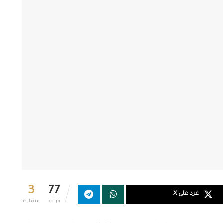
3
77
غرد على X
قراءة
مشاركة