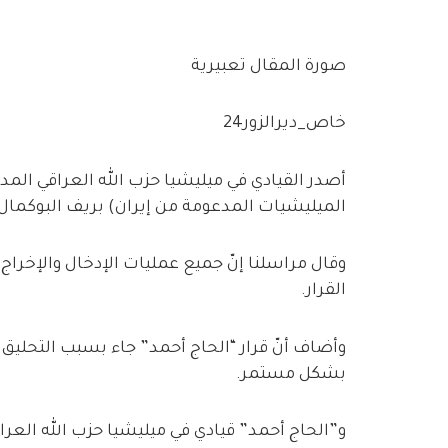
صورة المقال تعبيرية
خاص_ديرالزور24
أصدر القيادي في ميليشيا حزب الله العراقي المدع
الميليشيات المدعومة من إيران) بريف البوكمال ش
وقال مراسلنا إنّ جميع عمليات الإدخال والإخراج
القرار.
وأضاف أنّ قرار “الحاج أحمد” جاء بسبب التحليق
بشكل مستمر.
و”الحاج أحمد” قيادي في ميليشيا حزب الله العر