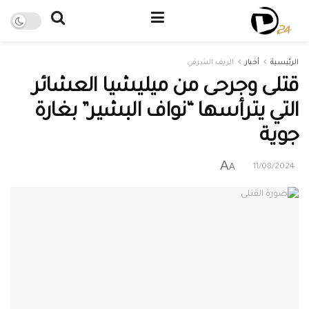
الرئيسية
أخبار
الريف الشرقي
قتلى وجرحى من ميليشيا العشائر
التي يترأسها “نواف البشير” بغارة
جوية
A
A
11/08/2024