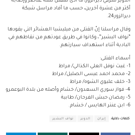
الدوير شرقي ديرالزور، ما أدى لمقتل ستة عناصر وإصابة
أكثر من عشرة آخرين، حسب ما أفاد مراسل شبكة
ديرالزور24.
وقال مراسلنا إنّ القتلى من ميليشيا العشائر التي يقودها
“نواف البشير”، وكانوا في طريق عودتهم من نقاطهم في
البادية أثناء استهداف سيارتهم.
أسماء القتلى:
1- غيث نوفل العلي الكذالي/ مراط
2- محمد احمد عيسى الصليل/ مراط
3- خلف عليوي الشوه/ مراط
4- فواز سوري السعدون/ خشام وأصله من بلدة البوعمرو
5- رمضان حبش الفرحان/ طابية
6- ابن عنتر الهايس / خشام.
كلمات دلالية:
إيران
الدوير
نواف البشير