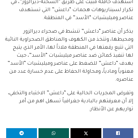
استهدف حافلة مبيت على طريق “السخنة-ديرالزور”، في
تكرار لسيناريوهات هجمات “داعش” التي تستهدف
عناصر وميليشيات “الأسد” في المنطقة.
يذكر أن عناصر “داعش” تنشط في صحراء ديرالزور
ومحيطها، وتتخذ من الكهوف والمناطق الصحراوية النائية
التي تتيع رقعتها في المنطقة ملاذاً لها، الأمر الذي يتيح
لها تنفيذ كمائن ضد عناصر ميليشيات “الأسد”، حيث
يهدف “داعش” للضغط على عناصر وميليشيات “الأسد”
معنوياً ومادياً، ومحاولة الحفاظ على عدم خسارة عدد من
عناصره.
وتفرض المجريات الحالية على “داعش” الاختباء والتخفي،
إلا أن معرفتهم بالبادية جغرافياً تسهل اهم من أمر
تواريهم عن الأنظار.