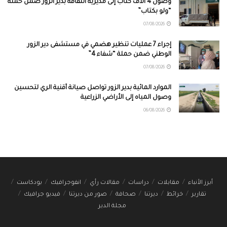
وصول 4 آلاف كتاب إلى مديرية الثقافة بدير الزور ضمن حملة
“ولو بكتاب”
07/08/2026
إجراء 7 عمليات تنظير هضمي في مستشفى دير الزور
الوطني ضمن حملة “شفاء 4”
07/08/2026
الموارد المائية بدير الزور تواصل صيانة أقنية الري لتحسين
وصول المياه إلى الأراضي الزراعية
06/08/2026
أبرز الأنباء
مقابلات
دراسات
مقالات رأي
انفوجرافيك
بودكاست
تقارير
خرائط
ديرتنا
صحافة
صور من ديرتنا
فيديو جرافيك
مجلة الدير