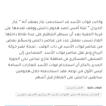
وكانت قوات الأسد قد استخدمت غاز يعتقد أنه ” غاز
الخردل ” ليلة أمس لصد هجوم داعش ووقف تقدمها على
قرية الجفرة بعد أن سيطر التنظيم على عدة نقاط داخلها.
الغاز تسبب بمقتل عدد من عناصر داعش وتسمّم بعض
من عناصر قوات الأسد في ذات الوقت , نتيجة تغير حركة
الرياح وتم نقل عناصر قوات الأسد المصابين إلى
المشفى العسكري في منطقة غازي عياش بحي الجورة .
الجدير بالذكر أن استخدام قوات الأسد للغازات السامة
ليس الأول من نوعه, فقد استخدمته خلال هجومين
سابقين لداعش على المطار قبل أشهر.
كلمات دلالية:
#غاز_الخردل
#غازات_سامة #داعش #قوات_الاسد #ديرالزور #الريف_الغربي