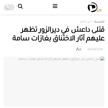
الرئيسية
أبرز الأنباء
قتلى داعش في ديرالزور تظهر
عليهم آثار الاختناق بغازات سامة
A
A
06/04/2016