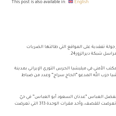
This post is also available in:
English
ر جولة تفقدية على المواقع التي طالتها الضربات
اسل شبكة ديرالزور24.
تب الأمني في ميليشيا الحرس الثوري الإيراني بمدينة
شيا حزب الله المدعو “الحاج سراج” وعدد من ضباط
 الفضل العباس “عدنان السعود أبو العباس” في حيّ
البلعوم عند مدخل مدينة الميادين الغربي، والتي تعرضت للقصف، وأحد مقرات الوحدة 313 التي تعرضت