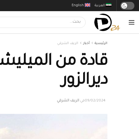
العربية
English
الرئيسية
أخبار
الريف الشرقي
قادة من الميليشي
ديرالزور
09/02/2024
في
الريف الشرقي