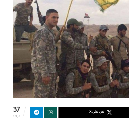
37
غرد على X
قراءة