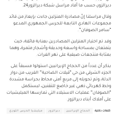
ديرالزور، حسب ما أفاد مراسل شبكة ديرالزور24.
وقال مراسلنا إنّ مصادرة المنزلين جاءت بإيعاز من قائد
مجموعات الهادي التابعة للحرس الجمهوري المدعو
“سامر الصوفان”.
وقد تم اختيار المنزلين المصادرين بعناية فائقة، خيث
يتمتعان بمساحة واسعة وحديقة وأشجار مثمرة، وهما
بمثابة منتجعات صيفية على نهر الفرات.
يذكر أن عدداً من الحجاج الإيرانيين استولوا مسبقاً على
الجزء الشرقي من حي “ڤيلات الضاحية” القريب من دوار
الدلة، وتم تحويله إلى مربع أمني محاط بحراسة مشددة
وخط كهربائي ذهبي غير خاضع للتقنين، ليستكمل
“الصوفان” عمليات الاستيلاء التي تمارسها الميليشيات
على أملاك أبناء ديرالزور.
كلمات دلالية:
الحجاج الإيرانيين
ديرالزور
ميليشيا الحرس الثوري