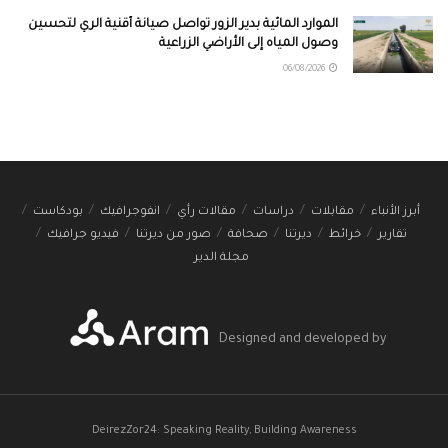
الموارد المائية بدير الزور تواصل صيانة أقنية الري لتحسين
وصول المياه إلى الأراضي الزراعية
06/08/2026
أبرز الأنباء
مقابلات
دراسات
مقالات رأي
انفوجرافيك
بودكاست
تقارير
خرائط
ديرتنا
صحافة
صور من ديرتنا
فيديو جرافيك
مجلة الدير
Designed and developed by
DeirezZor24: Speaking Reality, Building Awareness