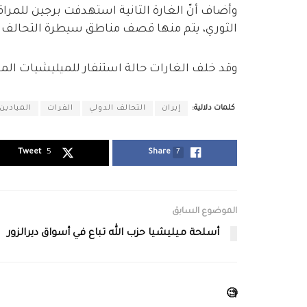
وأضاف أنّ الغارة الثانية استهدفت برجين للمرا
الثوري، يتم منها قصف مناطق سيطرة التحالف ا
وقد خلف الغارات حالة استنفار للميليشيات الم
كلمات دلالية:
إيران
التحالف الدولي
الفرات
الميادين
Tweet
5
Share
7
الموضوع السابق
أسلحة ميليشيا حزب الله تباع في أسواق ديرالزور
🧐