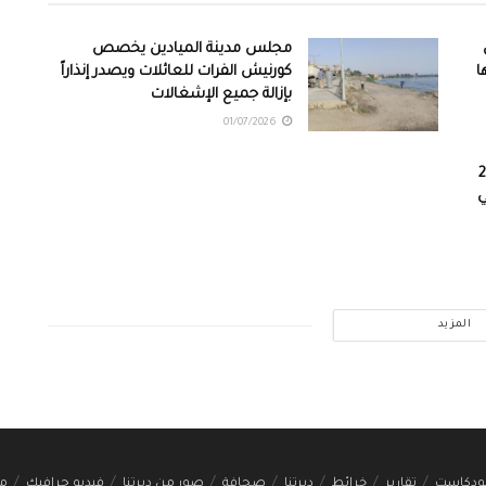
مجلس مدينة الميادين يخصص
ا
كورنيش الفرات للعائلات ويصدر إنذاراً
بإزالة جميع الإشغالات
01/07/2026
ات على 210
ي
المزيد
ودكاست
تقارير
خرائط
ديرتنا
صحافة
صور من ديرتنا
فيديو جرافيك
مج