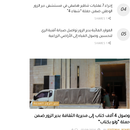
إجراء 7 عمليات تنظير هضمي في مستشفى دير الزور
الوطني ضمن حملة “شفاء 4”
1 SHARES
الموارد المائية بدير الزور تواصل صيانة أقنية الري
لتحسين وصول المياه إلى الأراضي الزراعية
1 SHARES
دير الزور المدينة
وصول 4 آلاف كتاب إلى مديرية الثقافة بدير الزور ضمن
حملة “ولو بكتاب”