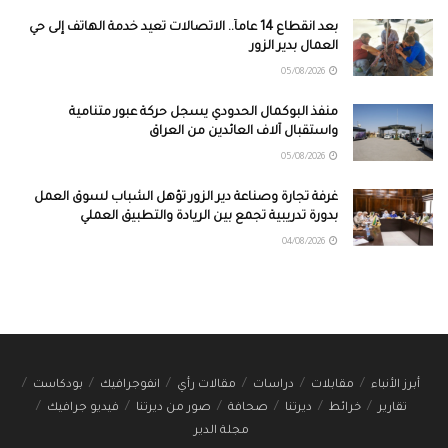
بعد انقطاع 14 عاماً.. الاتصالات تعيد خدمة الهاتف إلى حي
العمال بدير الزور
05/08/2026
منفذ البوكمال الحدودي يسجل حركة عبور متنامية
واستقبال آلاف العائدين من العراق
05/08/2026
غرفة تجارة وصناعة دير الزور تؤهل الشباب لسوق العمل
بدورة تدريبية تجمع بين الريادة والتطبيق العملي
04/08/2026
أبرز الأنباء
مقابلات
دراسات
مقالات رأي
انفوجرافيك
بودكاست
تقارير
خرائط
ديرتنا
صحافة
صور من ديرتنا
فيديو جرافيك
مجلة الدير