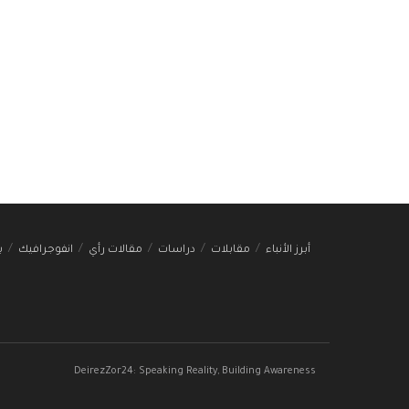
أبرز الأنباء
مقابلات
دراسات
مقالات رأي
انفوجرافيك
ب
DeirezZor24: Speaking Reality, Building Awareness