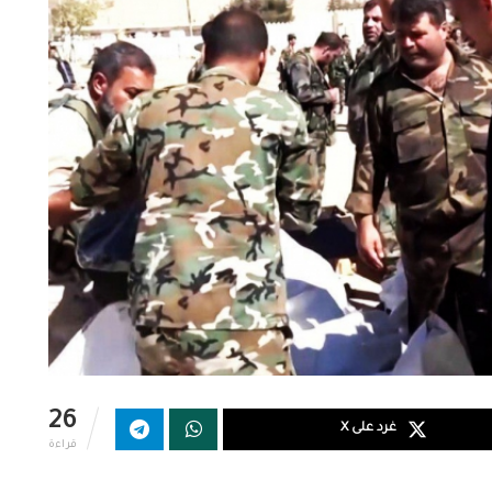
26
غرد على X
قراءة