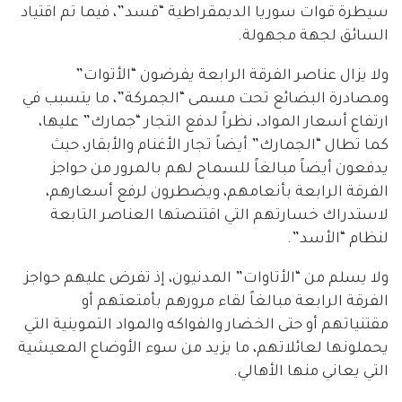
سيطرة قوات سوريا الديمقراطية “قسد”، فيما تم اقتياد
السائق لجهة مجهولة.
ولا يزال عناصر الفرقة الرابعة يفرضون “الأتوات”
ومصادرة البضائع تحت مسمى “الجمركة”، ما يتسبب في
ارتفاع أسعار المواد، نظراً لدفع التجار “جمارك” عليها،
كما تطال “الجمارك” أيضاً تجار الأغنام والأبقار، حيث
يدفعون أيضاً مبالغاً للسماح لهم بالمرور من حواجز
الفرقة الرابعة بأنعامهم، ويضطرون لرفع أسعارهم،
لاستدراك خسارتهم التي اقتنصتها العناصر التابعة
لنظام “الأسد”.
ولا يسلم من “الأتاوات” المدنيون، إذ تفرض عليهم حواجز
الفرقة الرابعة مبالغاً لقاء مرورهم بأمتعتهم أو
مقتنياتهم أو حتى الخضار والفواكه والمواد التموينية التي
يحملونها لعائلاتهم، ما يزيد من سوء الأوضاع المعيشية
التي يعاني منها الأهالي.