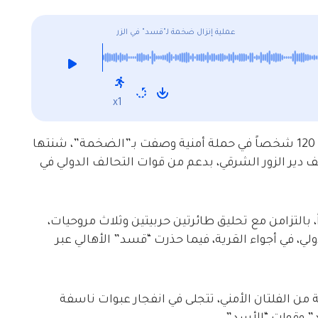
عملية إنزال ضخمة لـ"قسد" في الزر
x1
اعتقلت “قسد” وبدعم من التحالف الدولي، قرابة 120 شخصاً في حملة أمنية وصفت بـ”الضخمة”، شنتها
 دير الزور الشرقي، بدعم من قوات التحالف الدولي في
ية الدهم ذروتها في الساعة الـ 5 فجراً، بالتزامن مع تحليق طائرتين حربيتين وثلاث مروحيات،
لي، في أجواء القرية، فيما حذرت “قسد” الأهالي عبر
الفلتان الأمني، تتجلى في انفجار عبوات ناسفة