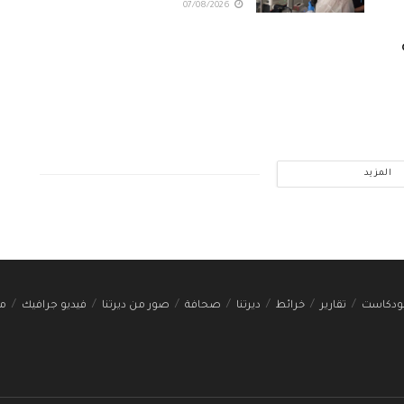
07/08/2026
المزيد
ودكاست
تقارير
خرائط
ديرتنا
صحافة
صور من ديرتنا
فيديو جرافيك
مج