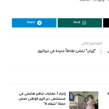
 وقوات “الأسد”.
Share
Send
الموضوع التالي
ى
“إيران” تنشئ نقاطاً جديدة في ديرالزور
ة
إجراء 7 عمليات تنظير هضمي في
مستشفى دير الزور الوطني ضمن
حملة “شفاء 4”