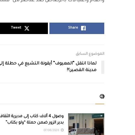
وألغام واغتيالات بالرصاص ضد عناصر من “قسد”
Tweet
Share
الموضوع السابق
لماذا انتقل “المعيوف” أيقونة التشيع في حطلة إل
مدينة القصير؟!
🧐
وصول 4 آلاف كتاب إلى مديرية الثقاف
بدير الزور ضمن حملة “ولو بكتاب”
07/08/2026