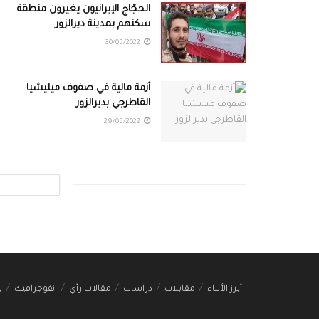
الحجّاج الإيرانيون يغيرون منطقة
سكنهم بمدينة ديرالزور
30/05/2022
أزمة مالية في صفوف ميليشيا
القاطرجي بديرالزور
29/05/2022
أبرز الأنباء
مقابلات
دراسات
مقالات رأي
انفوجرافيك
ب