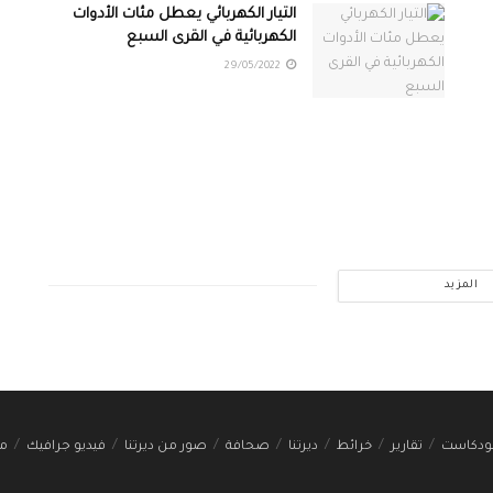
التيار الكهربائي يعطل مئات الأدوات
الكهربائية في القرى السبع
29/05/2022
المزيد
ودكاست
تقارير
خرائط
ديرتنا
صحافة
صور من ديرتنا
فيديو جرافيك
مج