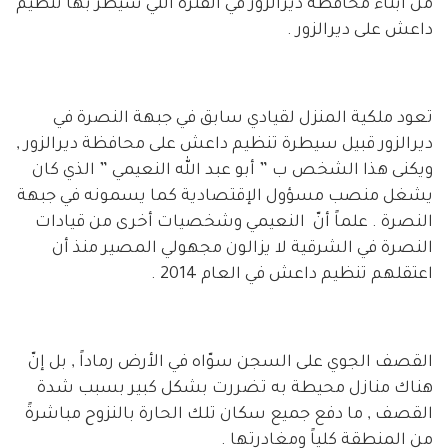
من أبناء محافظة ديرالزور في الفترة التي سيطر بها تنظيم
داعش على ديرالزور .
تعود ملكية المنزل لقيادي سابق في جبهة النصرة في
ديرالزور قبيل سيطرة تنظيم داعش على محافظة ديرالزور ,
ويكنى هذا الشخص ب ” أبو عبد الله النعيمي ” الذي كان
يشغل منصب مسؤول الإقتصادية كما يسمونه في جبهة
النصرة . علماً أنّ النعيمي وشخصيات أخرى من قيادات
النصرة في الشرقية لا يزالون مجهولي المصير منذ أن
اعتقلهم تنظيم داعش في العام 2014 .
القصف الجوي على السجن سوّاه في الأرض رماداً , بل إنّ
هناك منازل محيطة به تضررت بشكل كبير بسبب شدة
القصف , ما دفع جميع سكان تلك الحارة بالنزوح مباشرةً
من المنطقة كلياً ومغادرتها .