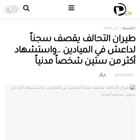
الرئيسية
أبرز الأنباء
طيران التحالف يقصف سجناً
لداعش في الميادين ..واستشهاد
أكثر من ستين شخصاً مدنياً
A
A
27/06/2017