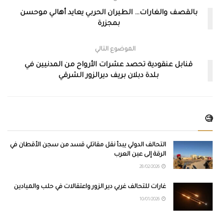
بالقصف والغارات… الطيران الحربي يعايد أهالي موحسن
بمجزرة
الموضوع التالي
قنابل عنقودية تحصد عشرات الأرواح من المدنيين في
بلدة دبلان بريف ديرالزور الشرقي
🧐
التحالف الدولي يبدأ نقل مقاتلي قسد من سجن الأقطان في
الرقة إلى عين العرب
28/02/2026
غارات للتحالف غربي دير الزور واعتقالات في حلب والميادين
10/01/2026