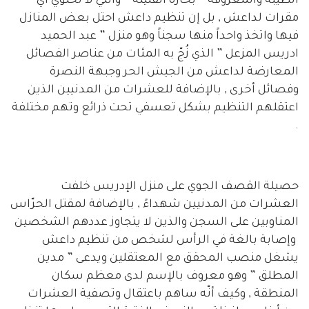
الطيبة والمعروفة ” بحارة الفليته ” والتي لا تحتوي أي
مقرات لداعش , بل إن تنظيم داعش احتل بعض المنازل
فيها واتخذ واحداً منها سجناً وهو منزل ” عبد الحميد
ادريس المزعل ” الذي زُجّ به المئات من عناصر الفصائل
المعارضة لداعش من الجيش الحر وجبهة النصرة
وفصائل أخرى , بالإضافة للعشرات من المدنيين الذين
اعتقلهم التنظيم بشكل تعسفي تحت ذرائع وتهم مختلفة
.
حصيلة القصف الجوي على منزل الإدريس خلفت
العشرات من المدنيين شهداءً , بالإضافة لمقتل الحرّاس
المناوبين على السجن والذين لا يتجاوز عددهم الشخصين
وإصابة بالغة في الرأس لشخص من تنظيم داعش
يشغل منصب المحقق مع المعتقلين ويدعى ” مدين
المطلق ” وهو معروف بالإسم لدى معظم سكان
المنطقة , وكيف أنّه ساهم باعتقال وتصفية العشرات