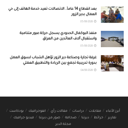
بعد انقطاع 14 عاماً.. الاتصالات تعيد خدمة الهاتف إلى حي
العمال بدير الزور
05/08/2026
منفذ البوكمال الحدودي يسجل حركة عبور متنامية
واستقبال آلاف العائدين من العراق
05/08/2026
غرفة تجارة وصناعة دير الزور تؤهل الشباب لسوق العمل
بدورة تدريبية تجمع بين الريادة والتطبيق العملي
04/08/2026
أبرز الأنباء
مقابلات
دراسات
مقالات رأي
انفوجرافيك
بودكاست
تقارير
خرائط
ديرتنا
صحافة
صور من ديرتنا
فيديو جرافيك
مجلة الدير