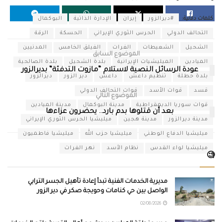
كلمات دلالية:
#ديرالزور
إيران
الإدارة الذاتية
البوكمال
التحالف الدولي
الحرس الثوري الإيراني
الحسكة
الرقة
الشحيل
الشعيطات
الفرات
الفيلق الخامس
المدنيين
الموضوع السابق
الميادين
الميليشيات الإيرانية
بلدة الشحيل
بلدة الصالحية
عودة الرسائل النصية لاستلام “مازوت التدفئة” بديرالزور
بلدة حطلة
تنظيم داعش
داعش
دير الزور
ديرالزور
قسد
قوات الأسد
قوات التحالف الدولي
الموضوع التالي
قوات سوريا الديمقراطية
مدينة البوكمال
مدينة الميادين
بعد أن قتلوها بدم بارد.. يحضرون عزاءها
مدينة ديرالزور
مدينة هجين
ميليشيا الحرس الثوري الإيراني
ميليشيا الدفاع الوطني
ميليشيا حزب الله
ميليشيا فاطميون
ميليشيا لواء القدس
نظام الأسد
نهر الفرات
🧐
مديرية الخدمات الفنية تبدأ إعادة تأهيل الجسر الترابي
الواصل بين حي كنامات وحويجة صكر في دير الزور
02/08/2026