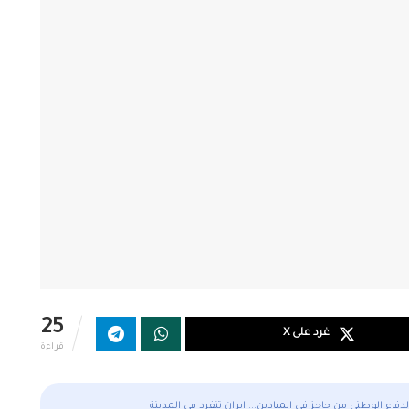
25
غرد على X
قراءة
دفاع الوطني من حاجز في الميادين... إيران تنفرد في المدينة