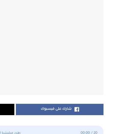
شارك على فيسبوك
20
/
00:00
طرد ميليشيا ال