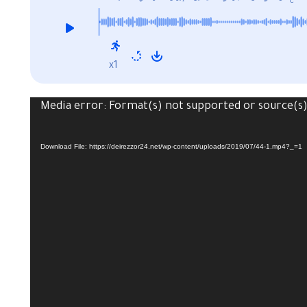
x1
Media error: Format(s) not supported or source(s
Download File: https://deirezzor24.net/wp-content/uploads/2019/07/44-1.mp4?_=1