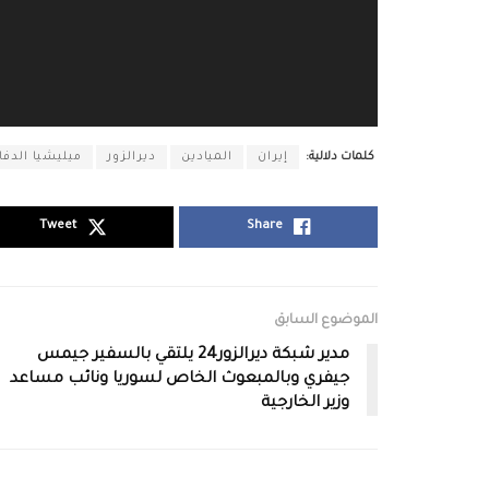
كلمات دلالية:
إيران
الميادين
ديرالزور
ميليشيا الدفا
Tweet
Share
الموضوع السابق
مدير شبكة ديرالزور24 يلتقي بالسفير جيمس
جيفري وبالمبعوث الخاص لسوريا ونائب مساعد
وزير الخارجية