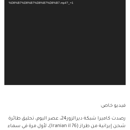
%D8%B7%D8%B7%D8%B7%D8%B7.mp4?_=1
فيديو خاص:
رصدت كاميرا شبكة ديرالزور24، عصر اليوم، تحليق طائرة
شحن إيرانية من طراز (Iranian il 76)، لأول مرة في سماء