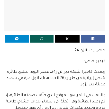
خاص _ديرالزور24
فيديو خاص:
رصدت كاميرا شبكة ديرالزور24، عصر اليوم، تحليق طائرة
شحن إيرانية من طراز (Iranian il 76)، لأول مرة في سماء
مدينة ديرالزور.
واللافت في الأمر، هو الموقع الذي حلّقت ضمنه الطائرة، إذ
تم رصد الطائرة وهي تحلّق في سماء بلدات خشام، طابية
جزيرة وجديد عكيدات شرقي ديرالزور، أي فوق خطوط