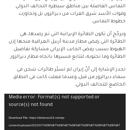
التماس الفاصلة بين مناطق سيطرة التحالف الدولي
وقوات الأسد شرق الفرات من ديرالزور، بل وتجاوزت
خطوط التماس.
ويرجّح أن تكون الطائرة الإيرانية التي تم رصدها، هي
الطائرة التي رفض مطار مدينة أربيل العراقية منحها إذن
الهبوط بسبب رفض الجانب الإيراني مشاركة تفاصيل
الطائرة وما تحتويه، لتتابع مسيرها باتجاه مطار ديرالزور.
تجدر الإشارة إلى أنّ إيران لم تسيّر طائرات شحن في
سماء ديرالزور من قبل، وعندما فعلت كانت في النطاق
الخاضع للتحالف الدولي.
Media error: Format(s) not supported or
Video
source(s) not found
Player
Download File: https://deirezzor24.net/wp-
content/uploads/2022/07/%D8%B7%D8%B7%D8%B7%D8%B7%D8%B7%D8%B7