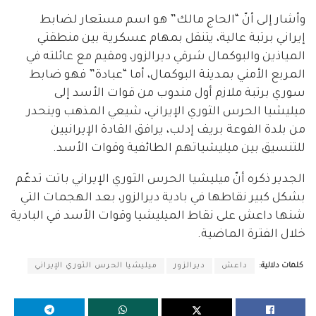
وأشار إلى أنّ “الحاج مالك” هو اسم مستعار لضابط
إيراني برتبة عالية، يتنقل بمهام عسكرية بين منطقتي
المياذين والبوكمال شرقي ديرالزور، ومقيم مع عائلته في
المربع الأمني بمدينة البوكمال، أما “عبادة” فهو ضابط
سوري برتبة ملازم أول مندوب من قوات الأسد إلى
ميليشيا الحرس الثوري الإيراني، شيعي المذهب وينحدر
من بلدة الفوعة بريف إدلب، يرافق القادة الإيرانيين
للتنسيق بين ميليشياتهم الطائفية وقوات الأسد.
الجدير ذكره أنّ ميليشيا الحرس الثوري الإيراني باتت تدعّم
بشكل كبير نقاطها في بادية ديرالزور، بعد الهجمات التي
شنها داعش على نقاط الميليشيا وقوات الأسد في البادية
خلال الفترة الماضية.
كلمات دلالية:
داعش
ديرالزور
ميليشيا الحرس الثوري الإيراني