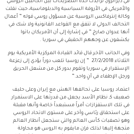
في ديرالزور، تزايدت حدة التصريحات بين الجانبين الروسي
والأمريكي في الأروقة السياسية والدبلوماسية، حيث نقلت
وكالة إنترفاكس الروسية عن مسؤول روسي قوله ” أعمال
التحالف الدولي لا تتفق مع القواعد القانونية ولا شك في
أنها عدوان صارخ ” في إشارة إلى أن الأمريكان باتوا
يكشفون عن وجههم الحقيقي في سوريا .
وفي الجانب الآخر قال قائد القيادة المركزية الأمريكية يوم
الثلاثاء 27/2/2018 ” إن روسيا تلعب دوراً يؤدي إلى زعزعة
الإستقرار في سوريا وتقوم بدور كل من مشعل الحريق
ورجل الإطفاء في آنٍ واحد.”
اعتماد روسيا على تحالفها الهش مع إيران وعلى حليف
ضعيف كـ نظام الأسد يجعل من قدرتها على الاستمرار
في تلك الاستفزازات أمراً مستبعداً خاصة وأنها مقبلة
على استحقاق رئاسي وآخر على مستوى الاتحاد الروسي
وهو تصفيات كأس العالم والتي ستجعل أنظار العالم
متجهة إليها لذلك فإن مايقوم به الروس هو محاولة