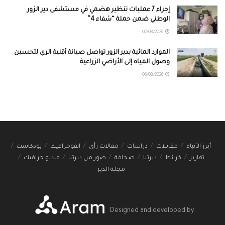
إجراء 7 عمليات تنظير هضمي في مستشفى دير الزور
الوطني ضمن حملة “شفاء 4”
07/08/2026
الموارد المائية بدير الزور تواصل صيانة أقنية الري لتحسين
وصول المياه إلى الأراضي الزراعية
06/08/2026
أبرز الأنباء
مقابلات
دراسات
مقالات رأي
انفوجرافيك
بودكاست
تقارير
خرائط
ديرتنا
صحافة
صور من ديرتنا
فيديو جرافيك
مجلة الدير
Designed and developed by