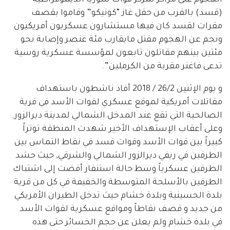
الهجوم على مراكز تمركز قوات سوريا الديموقراطية
(قسد) بالقرب من حقل غاز “كونيكو” وقاموا بقصف
مقرات لقسد كان فيها مستشارون عسكريون أمريكيون
ونجم عن الهجوم مقتل مايقارب مئة عنصر وإصابة نحو
مئتين بينهم مقاتلون تابعون لمؤسسة عسكرية روسية
تدعى فاغنر مقربة من الكرملين”.
و يوم الإثنين 26/2 / 2018 أفاد ناشطون باستهداف
مقاتلات أمريكية لموقع عسكري لقوات الأسد في قرية
الصالحية التي تقع عند المدخل الشمالي لمدينة ديرالزور.
وعلى أعقاب الإستهداف الأخير شهدت المنطقة توتراً
كبيراً بين قوات الأسد وقوات قسد في نقاط التماس بين
الطرفين في ريفي ديرالزور الشمالي والشرقي, حيث حشد
الطرفين عسكرياً وسط حالة استنفار أفضت إلى اشتباك
الطرفين بالأسلحة المتوسطة والخفيفة في كل من قرية
بلدة الحسينية وبلدة خشام حيث تدخل الطيران الأمريكي
من جديد و قصف نقاطاً ومواقع عسكرية لقوات الأسد
في بلدة خشام ولم يعلن عن حجم الخسائر حتى هذه