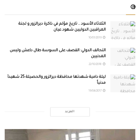
🧐
الثلاثاء الأسود .. تاريخٌ مؤلم في ذاكرة ديرالزور و لجنة
المراقبين الدوليين شهود عيان
10/01/2019
التحالف الدولي: القصف على السوسة طال داعش وليس
المدنيين
22/10/2018
ليلة دامية شهدتها محافظة ديرالزور والحصيلة 25 شهيداً
مدنياً
19/04/2017
المزيد