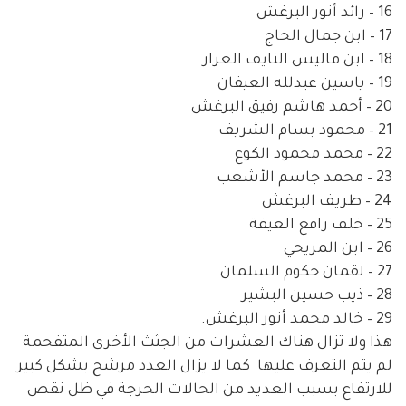
16 – رائد أنور البرغش
17 – ابن جمال الحاج
18 – ابن ماليس النايف العرار
19 – ياسين عبدلله العيفان
20 – أحمد هاشم رفيق البرغش
21 – محمود بسام الشريف
22 – محمد محمود الكوع
23 – محمد جاسم الأشعب
24 – طريف البرغش
25 – خلف رافع العيفة
26 – ابن المريحي
27 – لقمان حكوم السلمان
28 – ذيب حسين البشير
29 – خالد محمد أنور البرغش.
هذا ولا تزال هناك العشرات من الجثث الأخرى المتفحمة
لم يتم التعرف عليها كما لا يزال العدد مرشح بشكل كبير
للارتفاع
بسبب العديد من الحالات الحرجة في ظل نقص