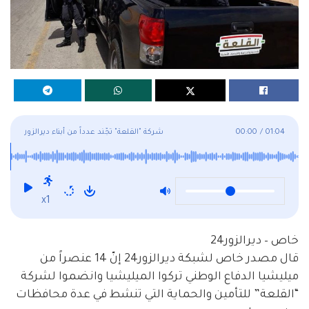
01:04
/
00:00
شركة "القلعة" تجّند عدداً من أبناء ديرالزور
x1
خاص – ديرالزور24
قال مصدر خاص لشبكة ديرالزور24 إنّ 14 عنصراً من
ميليشيا الدفاع الوطني تركوا الميليشيا وانضموا لشركة
“القلعة” للتأمين والحماية التي تنشط في عدة محافظات