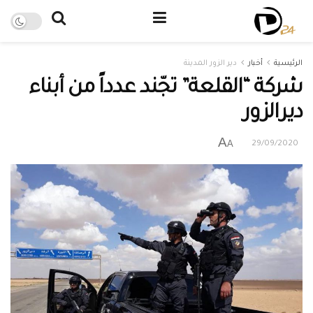
الرئيسية
أخبار
دير الزور المدينة
شركة “القلعة” تجّند عدداً من أبناء
ديرالزور
A
A
29/09/2020