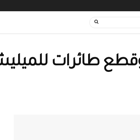
طع طائرات للميليشيا