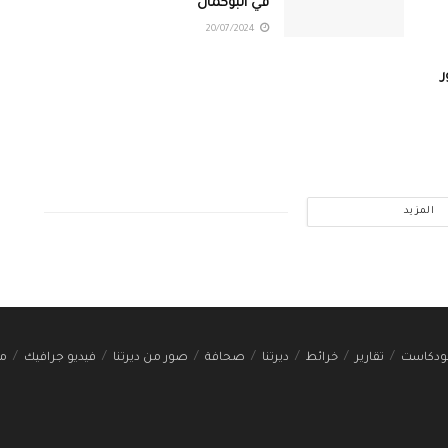
في البوكمال
20/07/2024
ر
المزيد
ودكاست
تقارير
خرائط
ديرتنا
صحافة
صور من ديرتنا
فيديو جرافيك
مج