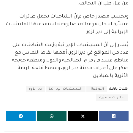
من قبل طيران التحالف.
وبحسب مصدر خاص فإنّ الشاحنات تحمل طائرات
مسيّرة انتحارية وقذائف صاروخية استقدمتها المليشيات
الإيرانية إلى ديرالزور.
يُشار إلى أنّ الميليشيات الإيرانية وزعت الشاحنات على
عدد من المواقع في ديرالزور، أهمها نقاط التماس مع
مناطق قسد في قرى الصالحية والدوير ومنطقة حويجة
صكر على أطراف مدينة ديرالزور، ومحيط قلعة الرحبة
الأثرية بالميادين.
كلمات دلالية:
البوكمال
الميليشيات الإيرانية
ديرالزور
طائرات مسيّرة