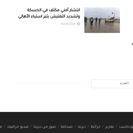
انتشار أمني مكثف في الحسكة
وتشديد التفتيش يثير استياء الأهالي
01/05/2026
المزيد
ودكاست
تقارير
خرائط
ديرتنا
صحافة
صور من ديرتنا
فيديو جرافيك
مج