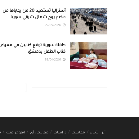
أستراليا تستعيد 20 من رعاياها من
مخيم روج شمال شرقي سوريا
22/05/2026
طفلة سورية توقع كتابين في معرض
كتاب الطفل بدمشق
28/04/2026
أبرز الأنباء
مقابلات
دراسات
مقالات رأي
انفوجرافيك
ب