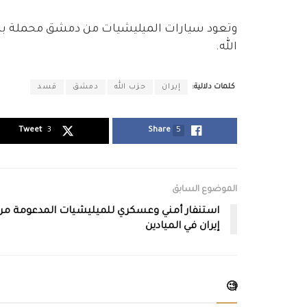
وتعود سيارات الميليشيات من دمشق محملة بال
الله.
كلمات دلالية:
إيران
حزب الله
دمشق
قسد
Tweet
3
Share
5
الموضوع السابق
استنفار أمني وعسكري للميليشيات المدعومة من
إيران في الميادين
🧐