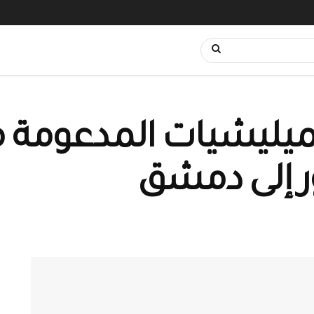
يليشيات المدعومة م
ور إلى دمشق