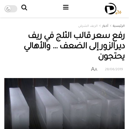
الرئيسية
أخبار
الريف الشرقي
رفع سعر قالب الثلج في ريف
ديرالزور إلى الضعف … والأهالي
يحتجون
A
A
28/06/2019