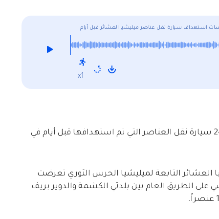
x1
أظهر مقطع مصور حصلت عليه شبكة ديرالزور24 سيارة نقل العناصر التي تم استهدافها قبل أيام في
 العشائر التابعة لميليشيا الحرس الثوري تعرضت
لى الطريق العام بين بلدتي الكشمة والدوير بريف