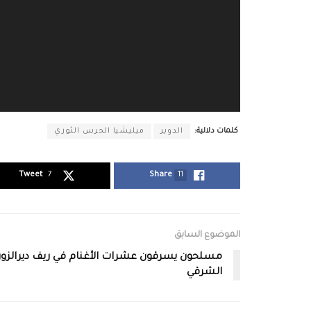
كلمات دلالية:
الدوير
ميليشيا الحرس الثوري
Tweet
7
Share
11
الموضوع السابق
مسلحون يسرقون عشرات الأغنام في ريف ديرالزور
الشرقي