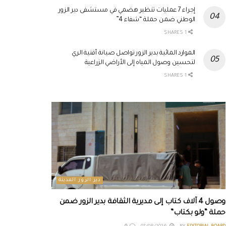
إجراء 7 عمليات تنظير هضمي في مستشفى دير الزور
الوطني ضمن حملة “شفاء 4”
1 SHARES
الموارد المائية بدير الزور تواصل صيانة أقنية الري
لتحسين وصول المياه إلى الأراضي الزراعية
1 SHARES
دير الزور المدينة
وصول 4 آلاف كتاب إلى مديرية الثقافة بدير الزور ضمن
حملة “ولو بكتاب”