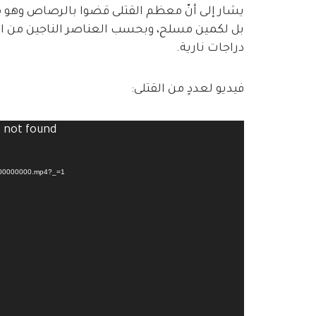
يشار إلى أنّ معظم القتلى قضوا بالرصاص وهو م
بل لكمين مسلح، وبحسب العناصر الناجين من ا
دراجات نارية.
فيديو لعددٍ من القتلى:
Video
) not found
Player
0000000000.mp4?_=1