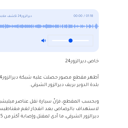
01:18
/
00:00
ديرالزور24 تكشف ملابسات استهداف سيارة نقل عناصر ميليشيا العشائر قبل أيام
خاص ديرالزور24
بلدة الدوير بريف ديرالزور الشرقي.
وبحسب المقطع، فإنّ سيارة نقل عناصر ميليشيا
لاستهداف بالرصاص بعد انفجار لغم مغناطيسي ع
ديرالزور الشرقي، ما أدى لمقتل وإصابة أكثر من 15 عنصراً.