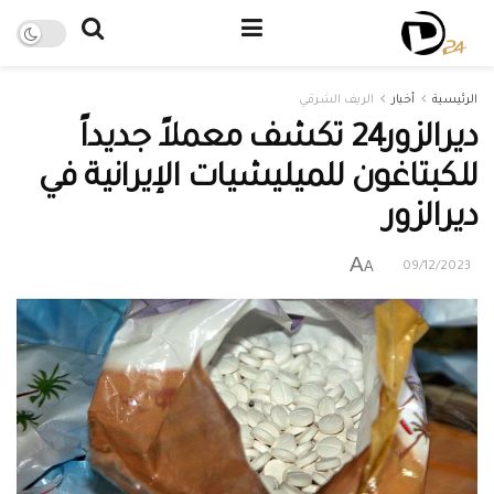
الرئيسية
أخبار
الريف الشرقي
ديرالزور24 تكشف معملاً جديداً
للكبتاغون للميليشيات الإيرانية في
ديرالزور
A
A
09/12/2023