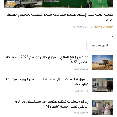
الرقة
صحة الرقة تنفي إغلاق قسم معالجة سوء التغذية وتوضح حقيقة
نقله
08/08/2026
BY
EDITORIAL BOARD
...
أكمل القراءة
قفزة في إنتاج القمح السوري خلال موسم 2026.. الحسكة
تتصدر بـ37%
08/08/2026
وصول 4 آلاف كتاب إلى مديرية الثقافة بدير الزور ضمن حملة
“ولو بكتاب”
07/08/2026
إجراء 7 عمليات تنظير هضمي في مستشفى دير الزور
الوطني ضمن حملة “شفاء 4”
07/08/2026