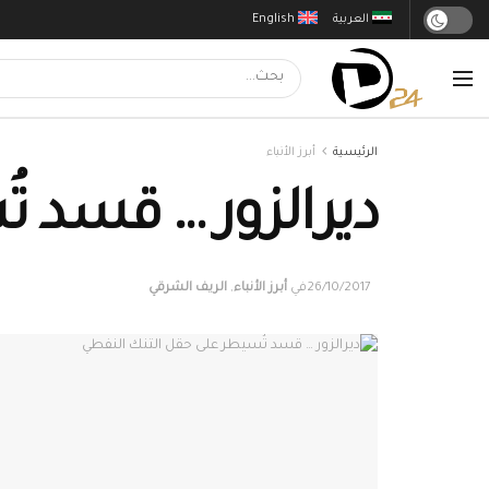
العربية
English
الرئيسية
أبرز الأنباء
ديرالزور … قسد ت
26/10/2017
في
أبرز الأنباء
,
الريف الشرقي