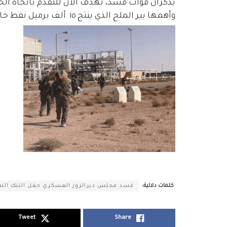
يُذكرأن قوات قسد، تهدف الآن للتقدم باتجاه ال
وأهمها بير الملح الذي ينتج ١٥ ألف برميل نفط خام يومياً.
كلمات دلالية:
قسد مجلس ديرالزور العسكري حقل التنك ال
Tweet
Share