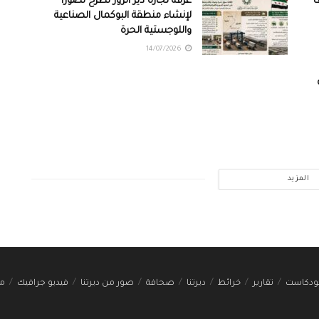
ف
غرفة تجارة دير الزور تطرح تصوراً
لإنشاء منطقة البوكمال الصناعية
واللوجستية الحرة
14/07/2026
المزيد
ودكاست
تقارير
خرائط
ديرتنا
صحافة
صور من ديرتنا
فيديو جرافيك
مج