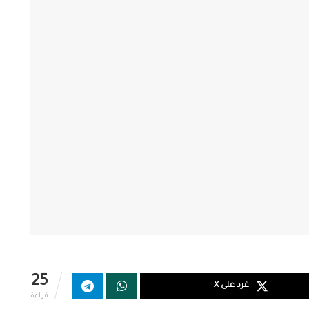
25
غرد على X
قراءة