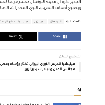
الجدير ذكره أنّ مدينة البوكمال تعبتبر مرتعاً لع
وبجميع أصناف التهريب، التبغ، المخدرات، الأغنام
كلمات دلالية:
البوكمال
ديرالزور
ميليشيا الدفاع الوطن
Tweet
Share
الموضوع السابق
ميليشيا الحرس الثوري الإيراني تختار رؤساء بعض
مجالس المدن والبلديات بديرالزور
🧐