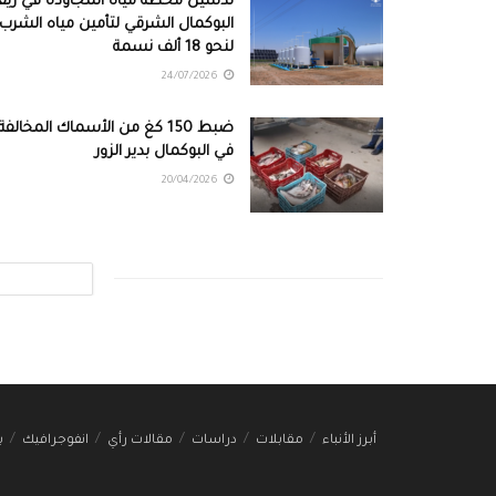
تدشين محطة مياه المجاودة في ري
البوكمال الشرقي لتأمين مياه الشرب
لنحو 18 ألف نسمة
24/07/2026
ضبط 150 كغ من الأسماك المخالفة
في البوكمال بدير الزور
20/04/2026
أبرز الأنباء
مقابلات
دراسات
مقالات رأي
انفوجرافيك
ب