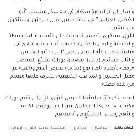
وأشار إلى أنّ الدورة ستقام في معسكر ميليشيا “أبو
الفضل العباس” في بلدة عياش غربي ديرالزور، وستتكون
من شقين:
الأول عسكري يتضمن تدريبات على الأسلحة المتوسطة
والخفيفة والرمي بالذخيرة الحية، يشرف عليه قيادي في
ميليشيا حزب الله اللبناني يدعى “السيد أبو العباس”
والثاني عقائدي (ديني): يتضمن دورات تشيّع للعناصر
مرفقة بأجهزة تلفاز نوع (بلازما) لعرض أفلام وثائقية عن
مقتل الحسين والمذاهب الشيعية، يشرف عليها معمم
من بلدة حطلة.
الجدير ذكره أنّ ميليشيا الحرس الثوري الإيراني تقيم دورات
مكثفة لعناصرها المحليين، بين الحين والآخر، لكسب
ولائهم وغرس التشيّع في أدمغتهم.
كلمات دلالية:
البوكمال
ديرالزور
ميليشيا الحرس الثوري الإيراني