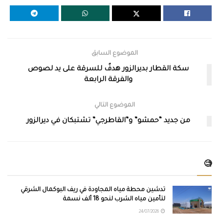
الموضوع السابق
سكة القطار بديرالزور هدفٌ للسرقة على يد لصوص
والفرقة الرابعة
الموضوع التالي
من جديد “حمشو” و”القاطرجي” تشتبكان في ديرالزور
🧐
تدشين محطة مياه المجاودة في ريف البوكمال الشرقي
لتأمين مياه الشرب لنحو 18 ألف نسمة
24/07/2026