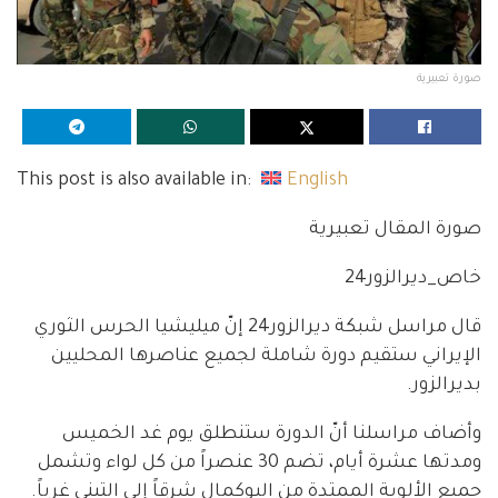
صورة تعبيرية
This post is also available in:
English
صورة المقال تعبيرية
خاص_ديرالزور24
قال مراسل شبكة ديرالزور24 إنّ ميليشيا الحرس الثوري
الإيراني ستقيم دورة شاملة لجميع عناصرها المحليين
بديرالزور.
وأضاف مراسلنا أنّ الدورة ستنطلق يوم غد الخميس
ومدتها عشرة أيام، تضم 30 عنصراً من كل لواء وتشمل
جميع الألوية الممتدة من البوكمال شرقاً إلى التبني غرباً.