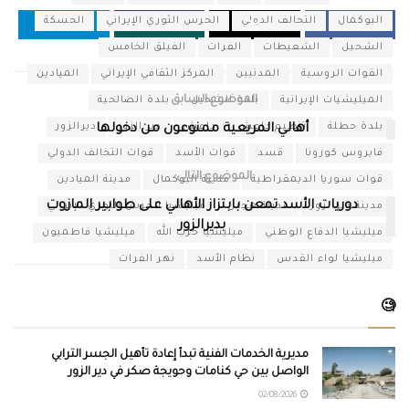
البوكمال
التحالف الدولي
الحرس الثوري الإيراني
الحسكة
الشحيل
الشعيطات
الفرات
الفيلق الخامس
القوات الروسية
المدنيين
المركز الثقافي الإيراني
الميادين
الموضوع السابق
الميليشيات الإيرانية
بلدة الشحيل
بلدة الصالحية
بلدة حطلة
تنظيم داعش
داعش
دير الزور
ديرالزور
أهالي المريعية ممنوعون من دخولها
فايروس كورونا
قسد
قوات الأسد
قوات التحالف الدولي
الموضوع التالي
قوات سوريا الديمقراطية
مدينة البوكمال
مدينة الميادين
دوريات الأسد تمعن بابتزاز الأهالي على طوابير المازوت
مدينة ديرالزور
مدينة هجين
ميليشيا الحرس الثوري الإيراني
بديرالزور
ميليشيا الدفاع الوطني
ميليشيا حزب الله
ميليشيا فاطميون
ميليشيا لواء القدس
نظام الأسد
نهر الفرات
🧐
مديرية الخدمات الفنية تبدأ إعادة تأهيل الجسر الترابي
الواصل بين حي كنامات وحويجة صكر في دير الزور
02/08/2026