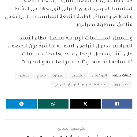
كما دخلت من ذات المعبر سيارات إسعاف تابعة
لميليشيا الحرس الثوري الإيراني لتوزيعها على النقاط
والمواقع والمراكز الطبية التابعة للميليشيات الإيرانية في
مناطق سيطرته بديرالزور.
وتستغل الميليشيات الإيرانية تسهيل نظام الأسد
للعراقيين، دخول الأراضي السورية مباشرةً دون الحصول
على تأشيرة دخول، لإدخال عناصرها تحت مسميات
“السياحة الثقافية” و “الدينية والعلاجية والتجارية”.
كلمات دلالية:
البوكمال
الشيعة
العراق
حجاج
دمشق
ديرالزور
ميليشيا الحرس الثوري الإيراني
الموضوع السابق