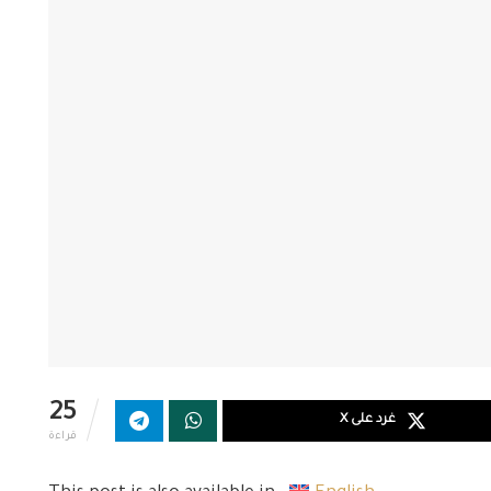
25
غرد على X
قراءة