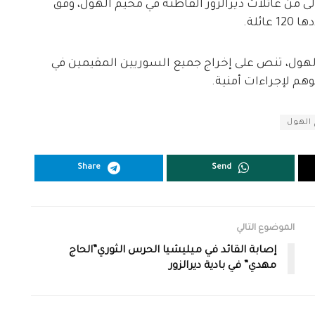
لى من عائلات ديرالزور القاطنة في مخيم الهول، وفق
ائلة.
 الهول، تنص على إخراج جميع السوريين المقيمين في
م لإجراءات أمنية.
الهول
Share
Send
الموضوع التالي
إصابة القائد في ميليشيا الحرس الثوري”الحاج
مهدي” في بادية ديرالزور