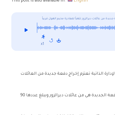
This post is also available in:
English
جديدة من عائلات ديرالزور تتهيأ لمغادرة مخيم الهول قريباً
x1
مطّلعة، أنّ الإدارة الذاتية تعتزم إخراج دفعة جديدة من العائلات
وبحسب المصادر، فإنّ العوائل التي ستخرج بالدفعة الجديدة هي من عائلات ديرالزور ويبلغ عددها 90