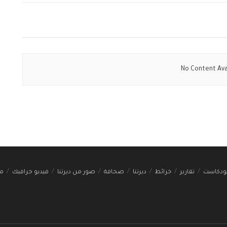
No Content Ava
ودكاست
تقارير
خرائط
ديرتنا
صحافة
صور من ديرتنا
فيديو جرافيك
مج