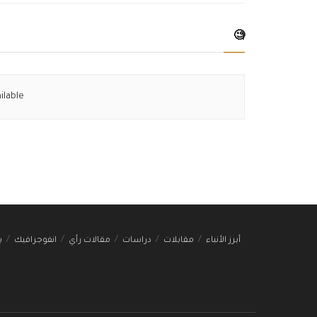
🧐
ilable
أبرز الأنباء
مقابلات
دراسات
مقالات رأي
انفوجرافيك
ب