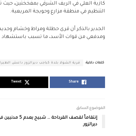
كازية العلي في الريف الشرقي بمفخختين، حيث تد
التنظيم في منطقة مزارع وحويجة المريعية.
الجدير بالذكر أن قرى حطلة ومراط وخشام وجدي
ومدفعي من قوات الأسد، ما تسبب باستشهاد أر
كلمات دلالية:
قرية الشولا بلدة كباجب ديرالزور داعش الطير
Tweet
Share
الموضوع السابق
إنتقاماً لقصف القرداحة … شبيح يعدم 5 مدني
ديرالزور