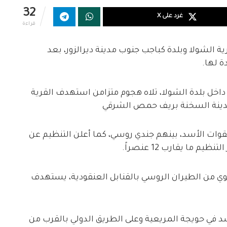
32
غرد على X
قراءة
الشولا وبلدة كباجب جنوب مدينة ديرالزور، بعد
 لها.
خل بلدة الشولا، تلاه هجوم متزامن استهدف القرية
 مدينة السخنة بريف حمص الشرقي
عش عن قتل أكثر من 25 عنصراً لقوات الأسد، بينهم جندي روسي، كما أعلن التنظيم عن
ما يقارب 12 عنصراً.
وي من الطيران الروسي بالقنابل العنقودية، يستهدف
في حويجة المريعية وعلى الطريق الدولي بالقرب من