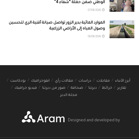
الوطني ضمن حملة “شفاء 4”
07/08/2026
الموارد المائية بدير الزور تواصل صيانة أقنية الري لتحسين
وصول المياه إلى الأراضي الزراعية
06/08/2026
أبرز الأنباء
مقابلات
دراسات
مقالات رأي
انفوجرافيك
بودكاست
تقارير
خرائط
ديرتنا
صحافة
صور من ديرتنا
فيديو جرافيك
مجلة الدير
Designed and developed by