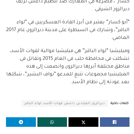
كسار”، مصرعه في المعارك ضد تنظيم داعش بريف
ديرالزور الشرقي.
“أبو كسار” يعتبر من أبرز القادة العسكريين في “لواء
الباقر”، وشارك في السيطرة على مدينة ديرالزور، عام 2017
الماضي.
وميليشيا “لواء الباقر” هي ميليشيا موالية لقوات الأسد،
تشكلت في محافظة حلب في العام 2015 وتقاتل في
مناطق مختلفة أبرزها ديرالزور، وانضمت إلى هذه
الميليشيا مجموعات تتبع للمدعو “نواف البشير”، شكلها
بعد عودته إلى نظام الأسد.
كلمات دلالية:
ديرالزور الميادين داعش قوات الأسد لواء الباقر