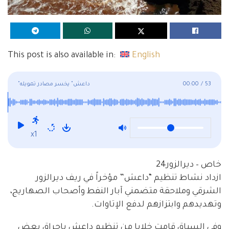
This post is also available in:
English
53
/
00:00
"داعش" يخسر مصادر تمويله
x1
خاص – ديرالزور24
ازداد نشاط تنظيم “داعش” مؤخراً في ريف ديرالزور
الشرقي وملاحقة متضمني آبار النفط وأصحاب الصهاريج،
وتهديدهم وابتزازهم لدفع الإتاوات.
وفي السياق قامت خلايا من تنظيم داعش بإحراق بعض