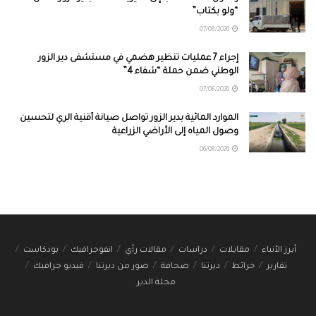
“ولو بكتاب”
07/08/2026
إجراء 7 عمليات تنظير هضمي في مستشفى دير الزور
الوطني ضمن حملة “شفاء 4”
07/08/2026
الموارد المائية بدير الزور تواصل صيانة أقنية الري لتحسين
وصول المياه إلى الأراضي الزراعية
06/08/2026
أبرز الأنباء
مقابلات
دراسات
مقالات رأي
انفوجرافيك
بودكاست
تقارير
خرائط
ديرتنا
صحافة
صور من ديرتنا
فيديو جرافيك
مجلة الدير