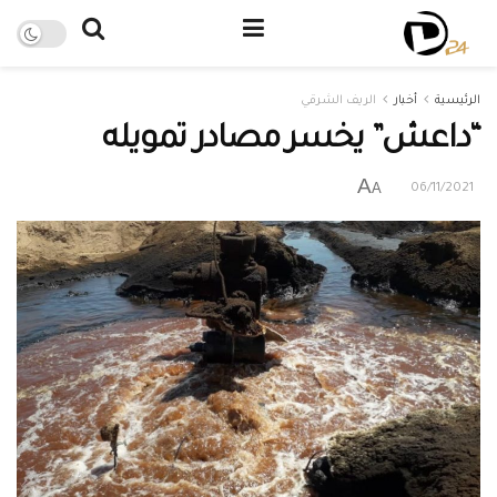
الرئيسية
أخبار
الريف الشرقي
“داعش” يخسر مصادر تمويله
A
A
06/11/2021