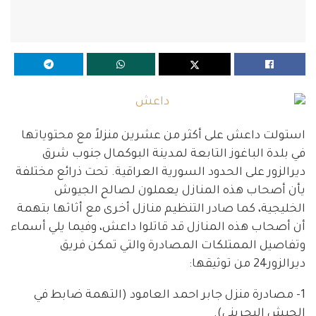
استولت داعش على أكثر من عشرين منزلاً مع محتوياتها
في بلدة الباغوز التابعة لمدينة البوكمال جنوب شرق
ديرالزور‬
على الحدود السورية العراقية. تحت ذرائع مختلفة
يأن أصحاب هذه المنازل يعملون لصالح الجيوش
الخليجية، كما صادر التنظيم منازل أخرى مع أثاثها بتهمة
أن أصحاب هذه المنازل قد قاتلوا داعش، وفيما يلي أسماء
وتفاصيل الممتلكات المصادرة والتي تمكن فريق
ديرالزور24‬
من توثيقها:
1- مصادرة منزل جابر احمد العامود (التهمة ضابط في
الجيش البحريني).