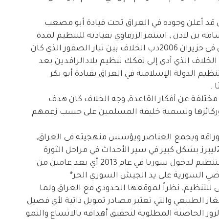
الرافدين قد أعلن وجوده في العراق تحت قيادة أبو مصعب
سامة بن لادن , استمرالزرقاوي بقيادته للتنظيم لمدة
سنتين ليقتل بعد وقت قصير, بعد مقتل الزرقاوي في حزيران 2006دب الخلاف بين تيار الصقور الذي كان
ع الخلاف الذي أدى إلى تفكك تنظيم بلادالرافدين بعد
نظيم الدولة الإسلامية في العراق بقيادة أبو بكر
 .
 مختلفة عن أفكار القاعدة, وجه الخلاف كان هدف
 وركائزها وتسمية خليفة المسلمين على حسب زعمهم
راقه ويجمع العناصر ويؤسس منهجيته في العراق,
بقي مغموراً منذ تشكيله في عام 2006 وحتى 2013ليبرز بشكل كبير في سير الأحداث في مراحل الثورة
السورية ضد نظام الأسد في سوريا. حيث أوعز للتنظيم لدخول سوريا في عام 2013 أي بعد عامين من
اضي السورية على يد الجيش السوري الحر*
 للتنظيم, نظراً لموقعها الحدودي مع العراق ولما
از الطبيعي والتي تعتبر مصادر تمويل ذاتية لأي فصيل
لزور الحاضنة المطلوبة لتحقيق أهدافه بالاتساع والنمو