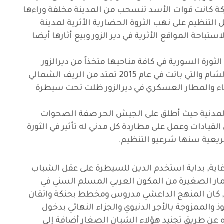
معركة كانت قوات الأسد تنسحب من المدينة مخلفة وراءها
 التنظيم على نهب الثروة الحضارية الأثرية لمدينة
تباحة المواقع الأثرية في دير الزور وبيع أثارها أيضا
ثورة السورية في كافة مناحيها متخذاً من ديرالزور
والرقة مركزاً إدارياً لدولته المزعومة في العراق والشام والتي باتت في عام 2015 تمتد من الريف الشمالي
ياء والمطار العسكري في ديرالزور ظلت تحت سيطرة
المدنية حيث أطلق على الجيش الحر صفة الصحوات
قيادات وعمل على مطاردة كل مدني له تأثير في الثورة
يعية سنها شرعيو التنظيم.
اية, بداية استخدم الدين للسيطرة على عقل الشباب
مار الصغيرة من المكون العربي المسلم السني في
ب, كان المنهج الداعشي مدروس ومخطط بحنكة واتقان
وذ والممزوجة بالأجر الدنيوي والجزاء النهائي بدخول
ه عن طريق تجنيد هؤلاء الشبان الصغار أضافة إلى