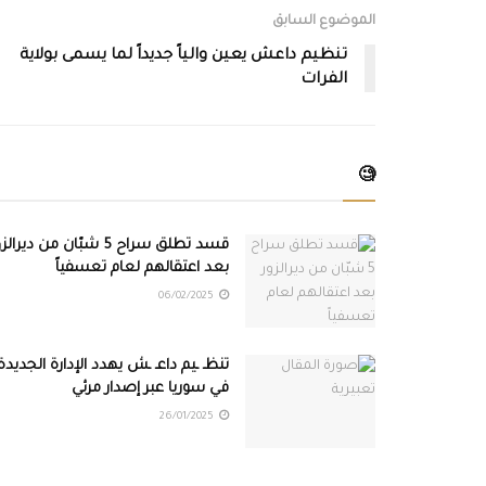
الموضوع السابق
تنظيم داعش يعين والياً جديداً لما يسمى بولاية
الفرات
🧐
قسد تطلق سراح 5 شبّان من ديرال
بعد اعتقالهم لعام تعسفياً
06/02/2025
تنظـ ـيم داعـ ـش يهدد الإدارة الجديدة
في سوريا عبر إصدار مرئي
26/01/2025