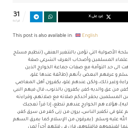
31
غرد على X
قراءة
This post is also available in:
English
ة الأصولية التي تؤمن بالتتغير العنفي (تنظيم مسلح
 من علماء المسلمين وأصحاب العرف الشرعي صفة
 الى حد التوأمة مع صفات جماعة الخوارج الذين
سلم و عرفهم البعض بأنهم:(طائفة عندها غلو،
اءة وغير ذلك، ولكن عندهم غلو، يكفرون أهل المعاصي
، من عق والديه كفر، يكفرون بالذنوب، قال فيهم النبي
 من المسلمين يحقر أحدكم صلاته مع صلاتهم، وقراءته
يه)، هؤلاء هم الخوارج عندهم تنطع، إذا قرأ تعجبك
غلو في تكفير الناس، يرون من زنى كفر من سرق كفر،
الله عليه وسلم: (يمرقون من الإسلام كما يمرق السهم
ينما لقيتموهم فاقتلوهم، فإن في قتلهم أجراً لمن