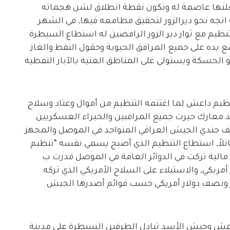
علنها عاصمة له وتكون نقطة انطلاق لشن هجماته
 اتجه نحو ديرالزور لتحقيق مطامعه فيها, في الشهر
اضها التنظيم مع ثوار دير الزور الرافضين له استطاع السيطرة
ده على جميع المرافق الحيوية وحقول النفط والغاز
 الحسكة ويستولي على المناطق الغنية بالآبار النفطية
ظيم داعش لما اغتنمه التنظيم من أموال وعتاد وسلاح
 معارك حيرت جميع المراقبين والخبراء العسكريين
لألف جندي الجيش العراقي المتواجد في الموصل والمجهز
قاتلاً, استطاع التنظيم الذي أصبح يسمي نفسه “تنظيم
 مالية تركت في الدوائر العامة في الموصل قدرت ب
قي أي مايعادل 500مليون دولار أمريكي, والاستيلاء على السلاح الأمريكي الذي تركه
يار ونصف دولار أمريكي حسب قوائم أصدرها الجيش
اعش وجيش الأسد تبادل الطرفين السيطرة على مدينة