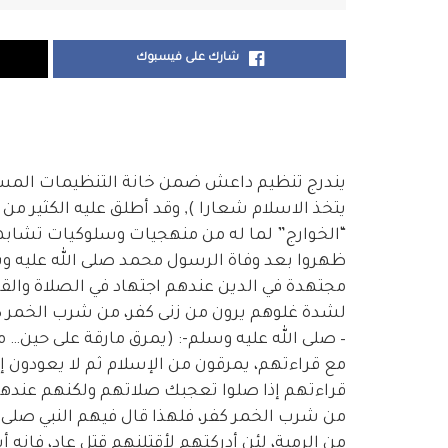
شارك على فيسبوك
يندرج تنظيم داعش ضمن خانة التنظيمات المسلح
يتخذ الاسلام شعارا ), وقد أطلق عليه الكثير
“الخوارج” لما له من منهجيات وسلوكيات تشابهت
ظهروا بعد وفاة الرسول محمد صلى الله عليه و
مجتهدة في الدين عندهم اجتهاد في الصلاة والقر
لشدة غلوهم يرون من زنى كفر، من شرب الخمر كفر
– صلى الله عليه وسلم-: (يمرق مارقة على حين…
مع قراءتهم، يمرقون من الإسلام ثم لا يعودون إل
قراءتهم إذا صلوا تعجبك صلاتهم ولكنهم عندهم 
من شرب الخمر كفر، فلهذا قال فيهم النبي صلى 
من الرمية، لئن أدركتهم لأقتلنهم قتل عاد، فإنه أ