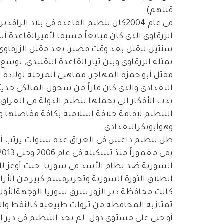
قتلهم)
في عام 2004كان تنظيم القاعدة في بلاد 
الزرقاوي الذي كان مبايعاً مسبقا لأميرالقاعدة أ
يمثله الزرقاوي وبين تيار القاعدة التقليدي, توس
مقتل أبو حمزة المهاجر, مماهيئ المرحلة لولادة ت
البغدادي والذي كان فاراً من سجون المالكي حديثا
بدت الأفكار الي يحملها تنظيم الدولة في العراق
التنظيم لإقامة خلافة اسلامية بكافة مفاصلها
وهوأبوبكرالبغدادي .
ظل تنظيم داعش في العراق عدة سنوات يرتب أو
انطلاق الثورة السورية وتحريرقسم كبير من الأر
كانت محافظة دير الزور شرق سوريا الوجهةالأولى
تمتازبه المحافظة من ثروات طبيعية كالنفط والغ
أو حتى على مستوى دول. لم يجد التنظيم في دير ا