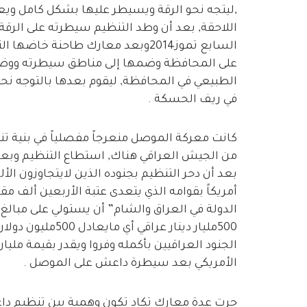
,ليتجه نحو الرقة ويسيطر عليها بشكل كامل وي
اللاحقة, بعد أن وطد التنظيم سيطرته على الرقة
السابع تموز2014وبعد معارك طاحنة خ
على المحافظة وضمها إلى مناطق سيطرته ووضع ي
الطبيعي في المحافظة, ليقوم بعدها بالتوجه نحو
في ريف الحسكة .
كانت معركة الموصل منعرجاً مفصلياً في بنية تن
من الجيش العراقي هناك, استطاع التنظيم وبعد
بعد أن دحر التنظيم بجنوده الذين لايتجاوزون ا
أمريكاً بقوامه الذي يتعدى عتبة الأربعين ألف م
الدولة في العراق والشام” أن يستولي على مبالغ
500مليار دينار عرا
الجنود العراقيين بأكمله وفروا ويقدر بقيمة مل
الأمريكي بعد سيطرة داعش على الموصل .
جرت عدة معارك تكاد تكون وهمية بين تنظيم د