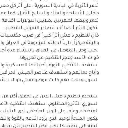
تدمر الأثرية في البادية السورية , على أثر كل 
مخازن الأسلحة والعتاد والسلاح الثقيل, كما عمل
تدمر وبيعها لمهربين بملايين الدولارات اضافة لاس
لتكون الآثار أيضا أحد مصادر التمويل للتنظيم .
كان لتنظيم داعش أثراً كبيراً في ضرب مكتسبات ال
لحلب وحتى الموصل في العراق باستثناء عدة أح
قوات الأسد وعجز التنظيم عن تحريرها.
استهدف التنظيم الثورة بأطيافها العسكرية و
وأباح دمائهم واستهدف عناصر الجيش الحر قبل ال
السورية تحت تهم كانت موضوعة في قوالب تشر
استخدم تنظيم داعش الدين في تحقيق أكثر من غ
السوري الثائر والمظلوم, استهدف التنظيم الأع
المنطقة, وعزف على الوتر العاطفي لدى الشبا
ليكون الملجأالوحيد الذي يزود اتباعه بالقوة والنف
الجنة التي يضمنها لهم, فكثر التنظيم من سواد