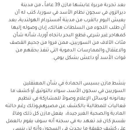
بعد تجربة مريرة عايشها مازن 39 عاماً ، من مدينة
ديرالزور، في سجون نظام الأسد في سوريا، كتب له أن
يعيش اليوم بالقرب من مدينة أمستردام الهولندية، بعد
أن طلب اللجوء من السلطات هنالك، إبان وصوله إليها
كمهاجر غير شرعي قطع البحر باتجاه أوربا، شأنه شأن
مئات الآلاف من السوريين، ممن فروا من جحيم القصف
والاعتقال والممارسات الدموية التي تنفذ بحقهم من
قوات الأسد أو داعش بشكل يومي.
ينشط مازن بسيس الحمادة في شأن المعتقلين
السوريين في سجون الأسد، سواء بالتوثيق أو كشف ما
يعانونه لوسائل الإعلام وصولاً للمشاركة في تنظيم
فعاليات للمطالبة بالكشف عن مصيرهم،وذلك رغم حالته
المادية والصحية الغير جيدة، يفعل مازن كل ذلك وفاءً
بقسم كان قد تعهد به في سجنه أنه سوف يقوم بالعمل
على كشف حقيقة ما يحدث في السجون وأنه لن ينسى