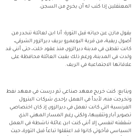
المعتقلين إذا كتب له أن يخرج من السجن.
يقول مازن عن حياته قبل الثورة: أنا ابن لعائلة تنحدر من
أصول ريفية، من قرية البوعمرو بريف ديرالزور الشرقي،
كانت تقطن في مدينة ديرالزور، منذ عقود خلت، حتى أنني قد
ولدت في المدينة، ورغم ذلك بقيت العائلة محافظة على
علاقاتها الاجتماعية في الريف.
ويتابع: كنت خريج معهد صناعي ثم درست في معهد نفط
وتخرجت منه، لأبدأ في العمل بإحدى شركات البترول
الفرنسية التي كانت تعمل في ديرالزور، إذ كان اختصاصي
تصوير آبار وتثقيبها، ولكني رغم المسار المهني الذي
شققته لنفسي إلا أنني كنت ابن عائلة ناشطة في العمل
السياسي فأخوتي كانوا قد اعتقلوا تباعاً قبل الثورة، حيث