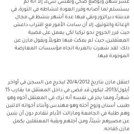
عشر شهر، وبوضع صحي ونفسي سيء، إلا أنه لم
يستسلم لما أصابه وقرر العودة لنشاطه في الثورة، في
مدينته ديرالزور وبقي فيها عدة أشهر ينشط في مجال
الإغاثة والتوثيق، إلا أن ساءت الأمور مع اقتراب داعش
حيث قرر الخروج نحو تركيا لكي يعمل على قضية
المعتقلين، حيث لم يمكث فيها طويلاً ويقول مازن عن
ذلك: لقد شعرت بالغربة اتجاه مؤسسات المعارضة
الموجودة فيها.
اعتقل مازن بتاريخ 20/4/2012 ليخرج من السجن في أواخر
أيلول/2013، ليكون قد قضى في داخل المعتقل ما يقارب 15
شهراً، ومما يحز في نفسه أنه ترك في المعتقل أخوه وهو
طبيب أسنان وزوج أخته وهو مهندس وأبناء أخواته الاثنين
وهم طلبة في الجامعة ومازالت الأيام تتقادم دون أن يتبين
عن مصيرهم شيئاً، ومن أجلهم وبقية المعتقلين يكمل
مازن كفاحه.