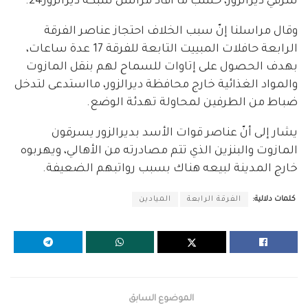
شرقي ديرالزور، حسب ما أفاد مراسل شبكة ديرالزور24.
وقال مراسلنا إنّ سبب الخلاف احتجاز عناصر الفرقة
الرابعة حافلات المبييت التابعة للفرقة 17 عدة ساعات،
بهدف الحصول على إتاوات للسماح لهم بنقل المازوت
والمواد الغذائية خارج محافظة ديرالزور، مااستدعى لتدخل
ضباط من الطرفين لمحاولة تهدئة الوضع.
يشار إلى أنّ عناصر قوات الأسد بديرالزور يسرقون
المازوت والبنزين الذي تتم مصادرته من الأهالي، ويهربوه
خارج المدينة لبيعه هناك بسبب رواتبهم الضعيفة.
كلمات دلالية:
الفرقة الرابعة
الميادين
الموضوع السابق