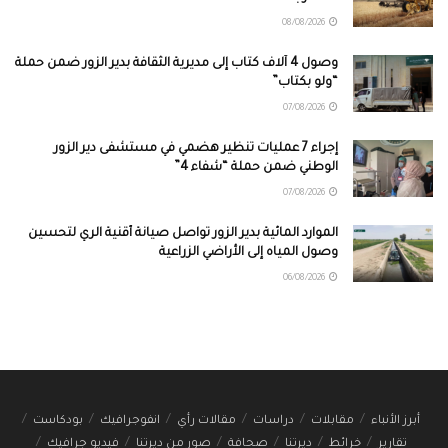
08/08/2026
وصول 4 آلاف كتاب إلى مديرية الثقافة بدير الزور ضمن حملة
“ولو بكتاب”
07/08/2026
إجراء 7 عمليات تنظير هضمي في مستشفى دير الزور
الوطني ضمن حملة “شفاء 4”
07/08/2026
الموارد المائية بدير الزور تواصل صيانة أقنية الري لتحسين
وصول المياه إلى الأراضي الزراعية
06/08/2026
أبرز الأنباء
مقابلات
دراسات
مقالات رأي
انفوجرافيك
بودكاست
تقارير
خرائط
ديرتنا
صحافة
صور من ديرتنا
فيديو جرافيك