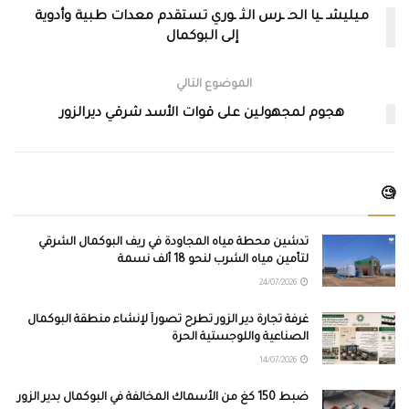
ميليشـ ـيا الحـ ـرس الثـ ـوري تستقدم معدات طبية وأدوية
إلى البوكمال
الموضوع التالي
هجوم لمجهولين على قوات الأسد شرقي ديرالزور
🧐
تدشين محطة مياه المجاودة في ريف البوكمال الشرقي
لتأمين مياه الشرب لنحو 18 ألف نسمة
24/07/2026
غرفة تجارة دير الزور تطرح تصوراً لإنشاء منطقة البوكمال
الصناعية واللوجستية الحرة
14/07/2026
ضبط 150 كغ من الأسماك المخالفة في البوكمال بدير الزور