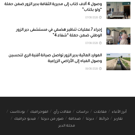
وصول 4 آلاف كتاب إلى مديرية الثقافة بدير الزور ضمن حملة
“ولو بكتاب”
07/08/2026
إجراء 7 عمليات تنظير هضمي في مستشفى دير الزور
الوطني ضمن حملة “شفاء 4”
07/08/2026
الموارد المائية بدير الزور تواصل صيانة أقنية الري لتحسين
وصول المياه إلى الأراضي الزراعية
06/08/2026
أبرز الأنباء
مقابلات
دراسات
مقالات رأي
انفوجرافيك
بودكاست
تقارير
خرائط
ديرتنا
صحافة
صور من ديرتنا
فيديو جرافيك
مجلة الدير