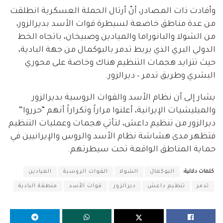
وأفادت ذات المصادر، أنّ أرتال الحملة العسكرية انطلقت
من عدة مناطق خاضعة لسيطرة قوات الأسد بديرالزور،
من الشولا والبانوراما والميادين وصبيخان، باتجاه الخط
الدولي البري الذي يربط تدمر بالبوكمال من جهة البادية،
حيث تتزايد هجمات التنظيم هناك وخاصة على محوري
البشري وطريق تدمر – ديرالزور.
يشار إلى أن نظام الأسد والقوات الروسية بديرالزور
والميليشيات الإيرانية، أعلنوا مراراً وتكراراً أنهم “حرروا”
ديرالزور من تنظيم داعش، لتأتي هجمات وعمليات التنظيم
فتظهر مدى هشاشة نظام الأسد والروس والإيرانيين في
حماية المناطق الواقعة تحت سيطرتهم.
كلمات دلالية:
البوكمال
الشولا
القوات الروسية
الميادين
تدمر
تنظيم داعش
ديرالزور
قوات الأسد
منطقة البادية