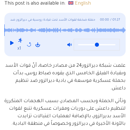
This post is also available in:
English
01:27
/
00:00
حملة ضخمة لقوات الأسد تحت قيادة روسية في ديرالزور ضد
تنظيم داعش!
x1
علمت شبكة ديرالزور24 من مصادر خاصة، أنّ قوات الأسد
وبقيادة الفيلق الخامس الذي يقوده ضباط روس، بدأت
بحملة عسكرية موسعة في بادية ديرالزور ضد تنظيم
داعش.
وتأتي الحملة وبحسب المصادر، بسبب الهجمات المتكررة
لتنظيم داعش على دوريات ومقرات عسكرية تتبع لقوات
الأسد بديرالزور، بالإضافة لعمليات اغتيالات تزايدت
بالآونة الأخيرة في ديرالزور وخصوصاً في منطقة البادية.