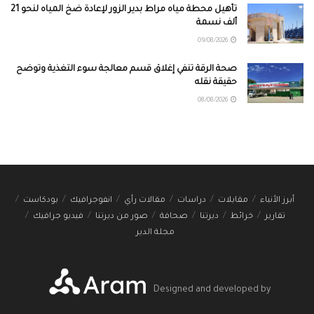
تأهيل محطة مياه مراط بدير الزور لإعادة ضخ المياه لنحو 21
ألف نسمة
09/08/2026
صحة الرقة تنفي إغلاق قسم معالجة سوء التغذية وتوضح
حقيقة نقله
08/08/2026
أبرز الأنباء
مقابلات
دراسات
مقالات رأي
انفوجرافيك
بودكاست
تقارير
خرائط
ديرتنا
صحافة
صور من ديرتنا
فيديو جرافيك
مجلة الدير
Designed and developed by