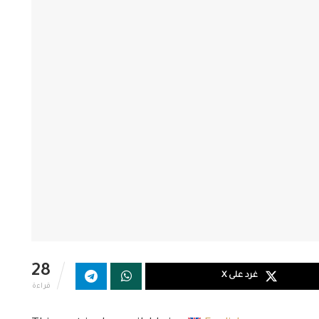
28
غرد على X
قراءة