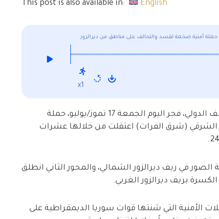
This post is also available in:
English
حملة أمنية ضخمة لقسد والتحالف على مناطق من ديرالزور
x1
شنت قوات سوريا الديمقراطية، بدعم من التحالف الدولي، فجر اليوم الجمعة 17 تموز/يوليو، حملة
 الشرقي (شرق الفرات) اعتقلت من خلالها عشرات
 الصور في ريف ديرالزور الشمالي، والمحور الثاني انطلق
الكسرة بريف ديرالزور الغربي.
ات الأمنية التي شنتها قوات سوريا الديمقراطية على