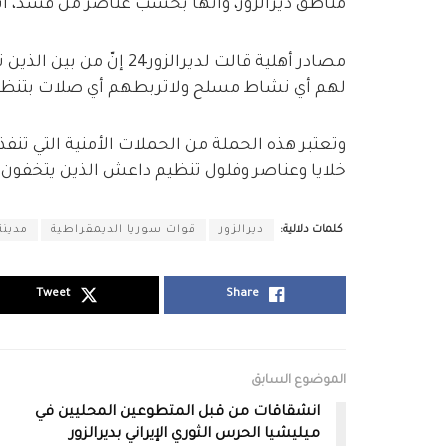
مناطق ديرالزور، وأنها بحسب عناصر من قسد، ا
مصادر أهلية قالت لديرالز
لهم أي نشاط مسلح ولاتربطهم أي صلات بتنظ
وتعتبر هذه الحملة من الحملات الأمنية التي تنف
خلايا وعناصر وفلول تنظيم داعش الذين يتخفون 
كلمات دلالية:
ديرالزور
قوات سوريا الديمقراطية
مدينة
Tweet
Share
الموضوع السابق
انشقاقات من قبل المتطوعين المحليين في
ميليشيا الحرس الثوري الإيراني بديرالزور