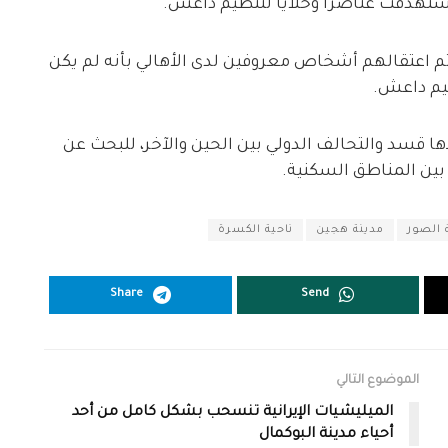
ستهدفت عناصراً وخلايا لتنظيم داعش.
ور24 إنّ من بين الذين تم اعتقالهم أشخاص معروفين لدى الأهالي بأنه لم يكن
يم داعش.
ذها قسد والتحالف الدولي بين الحين والآخر، للبحث عن
بين المناطق السكنية.
 الصور
مدينة هجين
ناحية الكسرة
Share
Send
الموضوع التالي
الميليشيات الإيرانية تنسحب بشكل كامل من أحد
أحياء مدينة البوكمال