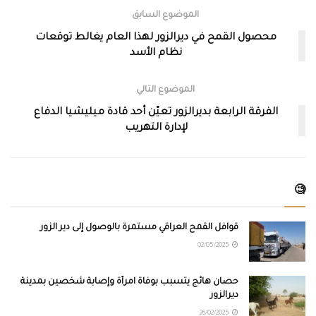
الموضوع السابق
محصول القمح في ديرالزور لهذا العام يغالط توقعات
نظام الأسد
الموضوع التالي
الفرقة الرابعة بديرالزور تعيّن أحد قادة ميليشيا الدفاع
لإدارة التهريب
🧐
قوافل القمح العراقي مستمرة بالوصول إلى دير الزور
02/05/2025
حصان هائج يتسبب بوفاة امرأة وإصابة شخصين بمدينة
ديرالزور
26/02/2025