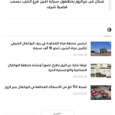
شبّان من ديرالزور يحطمون سيارة أمين فرع الحزب بسبب
قضية شرف
🧐
تدشين محطة مياه المجاودة في ريف البوكمال الشرقي
لتأمين مياه الشرب لنحو 18 ألف نسمة
24/07/2026
غرفة تجارة دير الزور تطرح تصوراً لإنشاء منطقة البوكمال
الصناعية واللوجستية الحرة
14/07/2026
ضبط 150 كغ من الأسماك المخالفة في البوكمال بدير الزور
20/04/2026
المزيد