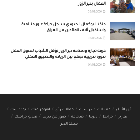
العمال بدير الزور
05/08/2026
منفذ البوكمال الحدودي يسجل حركة عبور متنامية
واستقبال آلاف العائدين من العراق
05/08/2026
غرفة تجارة وصناعة دير الزور تؤهل الشباب لسوق العمل
بدورة تدريبية تجمع بين الريادة والتطبيق العملي
04/08/2026
أبرز الأنباء
مقابلات
دراسات
مقالات رأي
انفوجرافيك
بودكاست
تقارير
خرائط
ديرتنا
صحافة
صور من ديرتنا
فيديو جرافيك
مجلة الدير