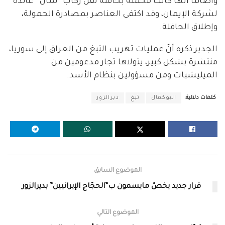
وأضاف أنها كانت محملة بحافلة نقل ركاب “لمان” عائدة
لشركة الإيمان، وقد اكتفى العناصر بمصادرة الحمولة،
وإطلاق الحافلة.
الجدير ذكره أنّ عمليات تهريب التبغ من العراق إلى سوريا،
منتشرة بشكل كبير، يتولاها تجار مدعومين من
الميليشيات ومن مسؤولين بنظام الأسد.
كلمات دلالية:
البوكمال
تبغ
ديرالزور
الموضوع السابق
قرار جديد يخصّ مايسمون ب”الحجّاج الإيرانيين” بديرالزور
الموضوع التالي