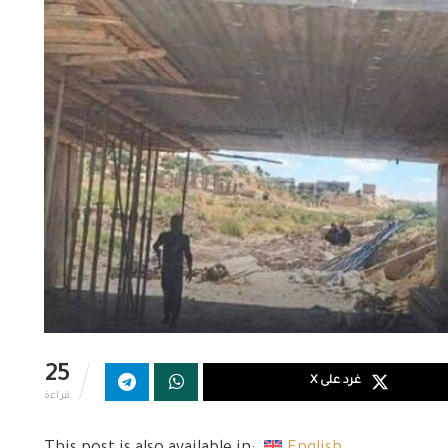
25
غرد على X
قراءة