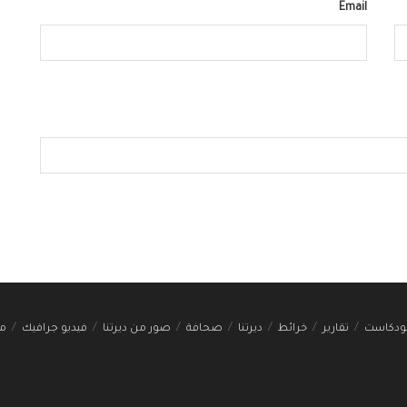
Email
ودكاست
تقارير
خرائط
ديرتنا
صحافة
صور من ديرتنا
فيديو جرافيك
مج