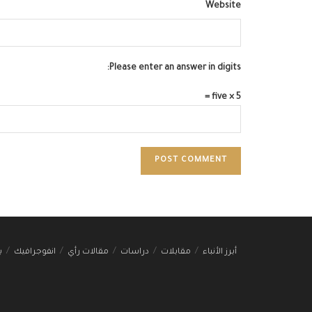
Website
Please enter an answer in digits:
five × 5 =
أبرز الأنباء
مقابلات
دراسات
مقالات رأي
انفوجرافيك
ب